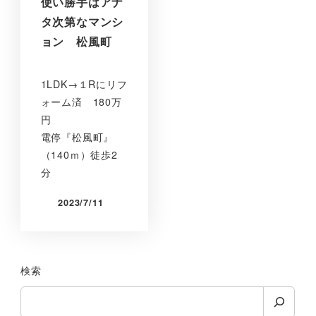
使い勝手はアナ
タ次第なマンシ
ョン 松風町
1LDK→１Rにリフ
ォーム済 180万
円
電停『松風町』
（140ｍ）徒歩2
分
2023/7/11
検索