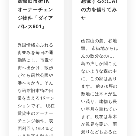
函館旧市街1K
想像するのにAI
オーナーチェン
の力を借りてみ
ジ物件「ダイア
た
パレス901」
函館山の麓、谷地
異国情緒あふれる
頭。 市街地からほ
街並みを毎日の通
んの数分なのに、
勤路にし、市電で
鳥の声しか聞こえ
街へ出かけ、散歩
ないような森の中
がてら函館公園や
に、この家はあり
港へ向かう。そん
ます。 約870坪の
な函館旧市街の日
敷地には木々が生
常を支える1Kマン
い茂り、建物も長
ションです。 現在
い年月を重ねてい
賃貸中のオーナー
ます。現在は草木
チェンジ物件。表
が視界を覆い、雨
面利回り16.4％と
漏りなどもあるた
いう数字も魅力で