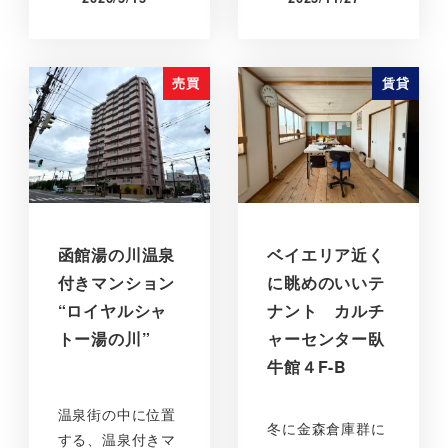
売買
賃貸
函館湯の川温泉
ベイエリア近く
付きマンション
に眺めのいいテ
“ロイヤルシャ
ナント カルチ
トー湯の川”
ャーセンター臥
牛館４F-B
温泉街の中に位置
冬に金森倉庫群に
する、温泉付きマ