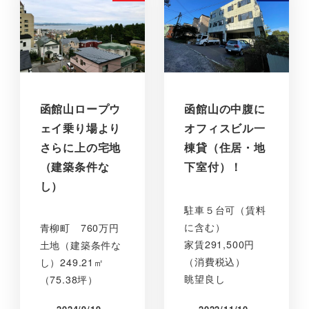
函館山ロープウ
函館山の中腹に
ェイ乗り場より
オフィスビル一
さらに上の宅地
棟貸（住居・地
（建築条件な
下室付）！
し）
駐車５台可（賃料
に含む）
青柳町 760万円
家賃291,500円
土地（建築条件な
（消費税込）
し）249.21㎡
眺望良し
（75.38坪）