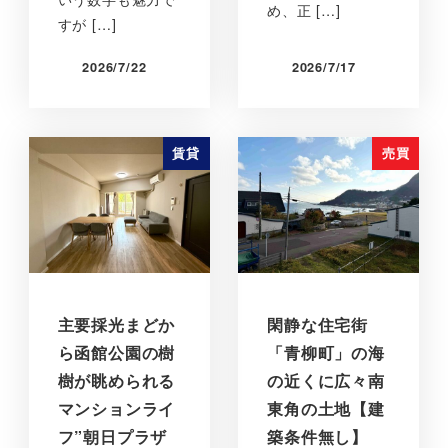
め、正 […]
すが […]
2026/7/22
2026/7/17
賃貸
売買
主要採光まどか
閑静な住宅街
ら函館公園の樹
「青柳町」の海
樹が眺められる
の近くに広々南
マンションライ
東角の土地【建
フ”朝日プラザ
築条件無し】