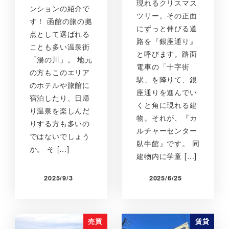
現れるクリスマス
ンションの紹介で
ツリー。その正面
す！ 函館の旅の拠
にずっと伸びる道
点として選ばれる
路を『銀座通り』
ことも多い温泉街
と呼びます。路面
「湯の川」。 地元
電車の「十字街
の方もこのエリア
駅」を降りて、銀
のホテルや旅館に
座通りを進んでい
宿泊したり、日帰
くと角に現れる建
り温泉を楽しんだ
物。それが、『カ
りする方も多いの
ルチャーセンター
ではないでしょう
臥牛館』です。 同
か。 そ […]
建物内に学童 […]
2025/9/3
2025/6/25
売買
賃貸