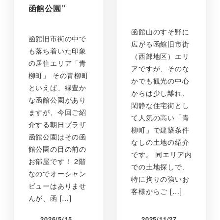
函館公園”
函館山のすそ野に
函館旧市街の中で
広がる函館旧市街
も落ち着いた印象
（西部地区）エリ
の居住エリア「青
アですが、そのな
柳町」 その青柳町
かでも観光の中心
といえば、緑豊か
からは少し離れ、
な函館公園があり
閑静な住宅街とし
ますが、今回ご紹
て人気の高い「青
介する朝日プラザ
柳町」で建築条件
函館公園はその函
なしの土地の紹介
館公園の目の前の
です。 同エリア内
お部屋です！ 2階
での土地探しで、
なのでオーシャン
特に拘りの強いお
ビューはありませ
客様からご […]
んが、函 […]
2026/5/15
2025/11/27