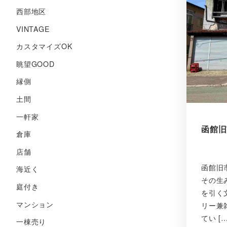
西部地区
VINTAGE
カスタマイズOK
眺望GOOD
縁側
土間
一軒家
函館旧
倉庫
店舗
函館旧
海近く
その生
庭付き
を引く
マンション
リー兼
てい […
一棟売り