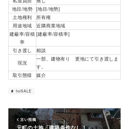
私道負担
無し
地目/地勢
[地目/地勢]
土地権利
所有権
用途地域
近隣商業地域
建蔽率/容積
[建蔽率/容積率]
率
引き渡し
相談
一部、建物有り 更地にて引き渡しま
現況
す。
取引態様
媒介
forSALE
古い投稿
元町の土地「建築条件なし！」