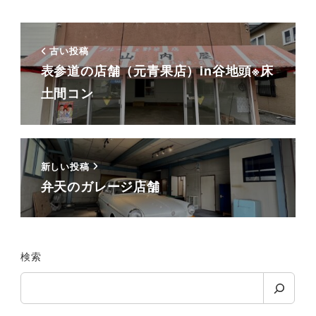
古い投稿
表参道の店舗（元青果店）in谷地頭※床
土間コン
新しい投稿
弁天のガレージ店舗
検索