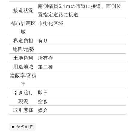
南側幅員5.1ｍの市道に接道、西側位
接道状況
置指定道路に接道
都市計画区
市街化区域
域
私道負担
有り
地目/地勢
土地権利
所有権
用途地域
第二種
建蔽率/容積
率
引き渡し
即日
現況
空き
取引態様
媒介
forSALE