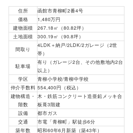
住所
函館市青柳町2番4号
価格
1,480万円
建物面積
267.18㎡（80.82坪）
土地面積
300.19㎡（90.8坪）
4LDK＋納戸/2LDK/2ガレージ（2世
間取り
帯）
有り（ガレージ2台、その他敷地内2台
駐車場
以上）
学区
青柳小学校/青柳中学校
仲介手数料
554,400円（税込）
建物構造・
木・鉄筋コンクリート造亜鉛メッキ合
階数
板葺3階建
設備
都市ガス
交通
市電「青柳町」駅徒歩6分
築年数
昭和60年6月新築（築43年）