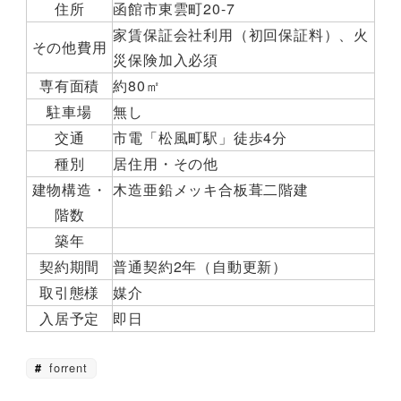
住所
函館市東雲町20-7
家賃保証会社利用（初回保証料）、火
その他費用
災保険加入必須
専有面積
約80㎡
駐車場
無し
交通
市電「松風町駅」徒歩4分
種別
居住用・その他
建物構造・
木造亜鉛メッキ合板葺二階建
階数
築年
契約期間
普通契約2年（自動更新）
取引態様
媒介
入居予定
即日
forrent