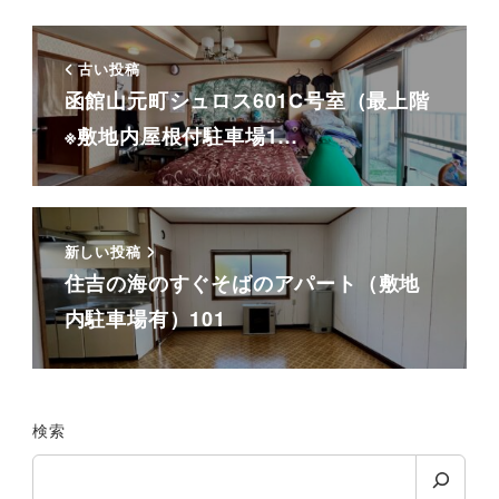
古い投稿
函館山元町シュロス601C号室（最上階
※敷地内屋根付駐車場1…
新しい投稿
住吉の海のすぐそばのアパート（敷地
内駐車場有）101
検索