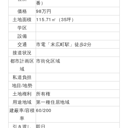
番）
価格
98万円
土地面積
115.71㎡（35坪）
学区
設備
交通
市電「末広町駅」徒歩2分
接道状況
都市計画区
市街化区域
域
私道負担
地目/地勢
土地権利
所有権
用途地域
第一種住居地域
建蔽率/容積
60/200
率
引き渡し
即日