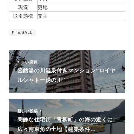
現況
更地
取引態様
売主
forSALE
古い投稿
函館湯の川温泉付きマンション“ロイヤ
ルシャトー湯の川”
新しい投稿
閑静な住宅街「青柳町」の海の近くに
広々南東角の土地【建築条件…