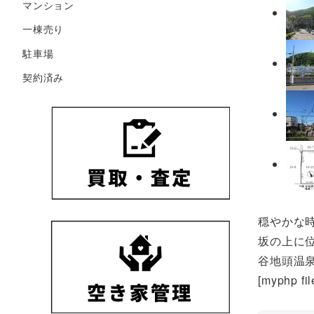
マンション
一棟売り
駐車場
契約済み
穏やかな
坂の上に
谷地頭温
[myphp fil