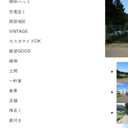
Withペット
市電近く
西部地区
VINTAGE
カスタマイズOK
眺望GOOD
縁側
土間
一軒家
倉庫
店舗
海近く
庭付き