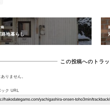
み
投稿
町路地暮らし
この投稿へのトラ
はありません。
ック URL