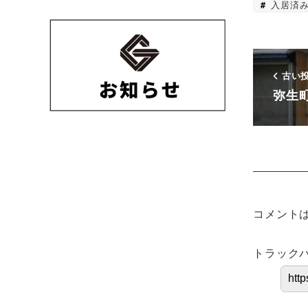
入居済
古い
弥生
コメント
トラックバ